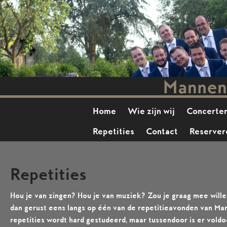
Home
Wie zijn wij
Concerte
Repetities
Contact
Reserver
Repetities
Hou je van zingen? Hou je van muziek? Zou je graag mee will
dan gerust eens langs op één van de repetitieavonden van Ma
repetities wordt hard gestudeerd, maar tussendoor is er vol