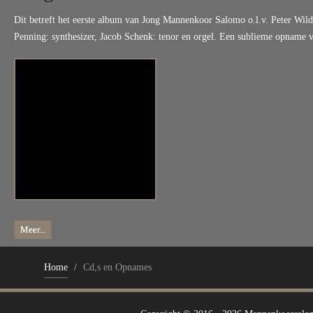
Dit betreft het eerste album van Jong Mannenkoor Salomo o.l.v. Peter Wil
Penning: synthesizer, Jacob Schenk: tenor en orgel. Een sublieme opname v
Meer...
Home
/
Cd,s en Opnames