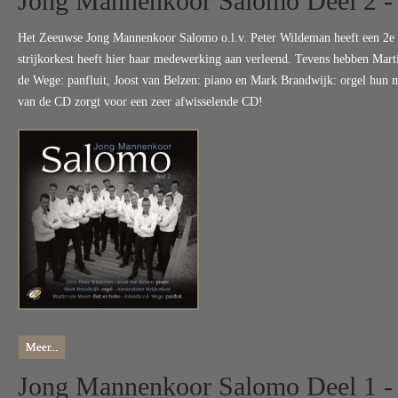
Jong Mannenkoor Salomo Deel 2 -
Het Zeeuwse Jong Mannenkoor Salomo o.l.v. Peter Wildeman heeft een 2e
strijkorkest heeft hier haar medewerking aan verleend. Tevens hebben Mart
de Wege: panfluit, Joost van Belzen: piano en Mark Brandwijk: orgel hun 
van de CD zorgt voor een zeer afwisselende CD!
Meer...
Jong Mannenkoor Salomo Deel 1 - 