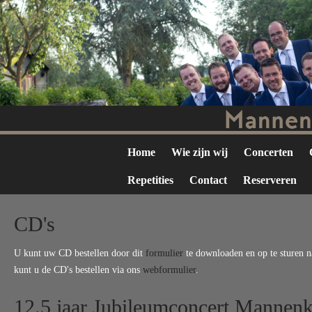
Home
Wie zijn wij
Concerten
Repetities
Contact
Reserveren
CD's
U kunt uw CD bestellen door dit
formulier
te downloaden en op te sturen n
kunt u de CD's bestellen via ons
webformulier
.
12.5 jaar Jubileumconcert
Mannenk