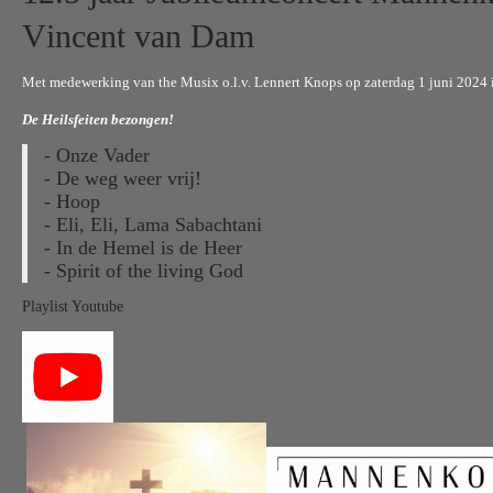
V
incent van Dam
Met medewerking van the Musix o.l.v. L
ennert Knops‬
op zaterdag 1 juni 2024 
De Heilsfeiten bezongen!
- Onze Vader
- De weg weer vrij!
- Hoop
- Eli, Eli, Lama Sabachtani
- In de Hemel is de Heer
- Spirit of the living God
Playlist Youtube