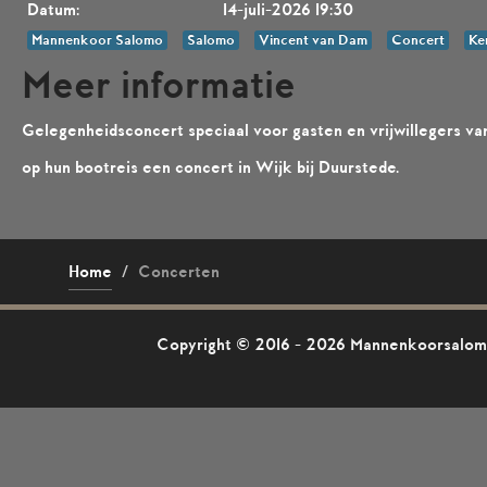
Datum:
14-juli-2026 19:30
Mannenkoor Salomo
Salomo
Vincent van Dam
Concert
Ke
Meer informatie
Gelegenheidsconcert speciaal voor gasten en vrijwillegers v
op hun bootreis een concert in Wijk bij Duurstede.
Home
/
Concerten
Copyright © 2016 - 2026 Mannenkoorsalomo