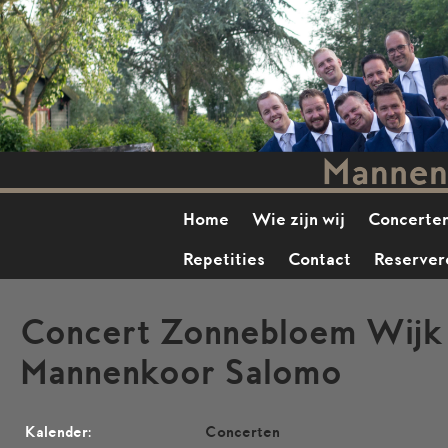
Home
Wie zijn wij
Concerte
Repetities
Contact
Reserver
Concert Zonnebloem Wijk 
Mannenkoor Salomo
Kalender:
Concerten