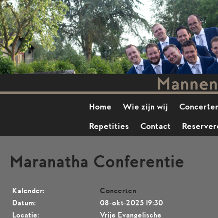
Home
Wie zijn wij
Concerte
Repetities
Contact
Reserver
Maranatha Conferentie
Kalender:
Concerten
Datum:
08-okt-2025 19:30
Locatie:
Vrije Evangelische