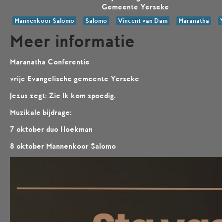
Gemeente Yerseke
Mannenkoor Salomo
Salomo
Vincent van Dam
Maranatha
Meer informatie
Maranatha Conferentie
vrije Evangelische gemeente Yerseke
Jezus zegt:
Zie Ik kom spoedig.
Muzikale bijdrage:
7 oktober duo Hoekman
8 oktober Mannenkoor Salomo